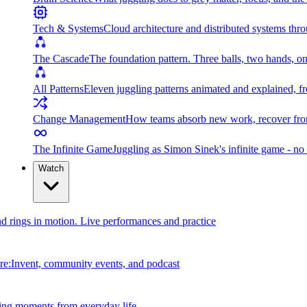
Tech & Systems
Cloud architecture and distributed systems throu
The Cascade
The foundation pattern. Three balls, two hands, on
All Patterns
Eleven juggling patterns animated and explained, fr
Change Management
How teams absorb new work, recover from
The Infinite Game
Juggling as Simon Sinek's infinite game - no 
Watch
and rings in motion. Live performances and practice
e:Invent, community events, and podcast
ing moments from everyday life.