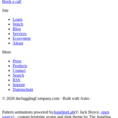
Book a call
Site
Learn
Watch
Blog
Services
Ecosystem
About
More
Press
Products
Contact
Search
RSS
Imprint
Datenschutz
© 2026 theJugglingCompany.com · Built with Astro ·
brain · tech ·
change
Pattern animations powered by
JugglingLab
(© Jack Boyce,
open
source
) · custom feminine avatar and dark theme by The Juggling