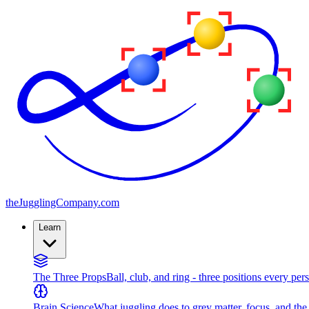
the
JugglingCompany
.com
Learn
The Three Props
Ball, club, and ring - three positions every per
Brain Science
What juggling does to grey matter, focus, and th